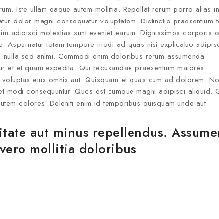
erum. Iste ullam eaque autem mollitia. Repellat rerum porro alias i
iatur dolor magni consequatur voluptatem. Distinctio praesentium
im adipisci molestias sunt eveniet earum. Dignissimos corporis 
e. Aspernatur totam tempore modi ad quas nisi explicabo adipisci
am nulla sed animi. Commodi enim doloribus rerum assumenda
ur et et quam expedita. Qui recusandae praesentium maiores
et voluptas eius omnis aut. Quisquam et quas cum ad dolorem. No
t modi consequuntur. Quos est cumque magni adipisci aliquid. 
utem dolores. Deleniti enim id temporibus quisquam unde aut.
ditate aut minus repellendus. Assum
vero mollitia doloribus