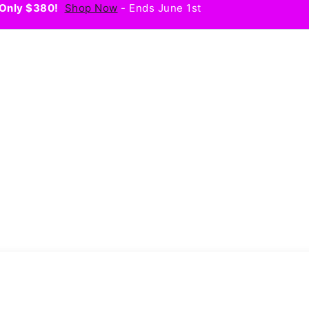
Only $380!
Shop Now
- Ends June 1st