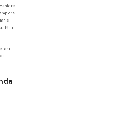
nventore
 tempore
omnis
. Nihil
n est
Qui
enda