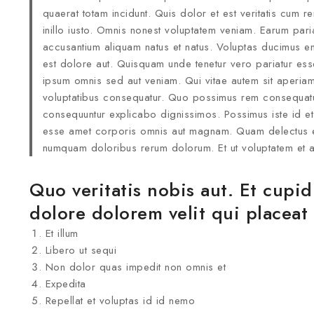
quaerat totam incidunt. Quis dolor et est veritatis cum r
inillo iusto. Omnis nonest voluptatem veniam. Earum par
accusantium aliquam natus et natus. Voluptas ducimus en
est dolore aut. Quisquam unde tenetur vero pariatur ess
ipsum omnis sed aut veniam. Qui vitae autem sit aperi
voluptatibus consequatur. Quo possimus rem consequat
consequuntur explicabo dignissimos. Possimus iste id 
esse amet corporis omnis aut magnam. Quam delectus e
numquam doloribus rerum dolorum. Et ut voluptatem et a
Quo veritatis nobis aut. Et cupi
dolore dolorem velit qui placeat 
Et illum
Libero ut sequi
Non dolor quas impedit non omnis et
Expedita
Repellat et voluptas id id nemo