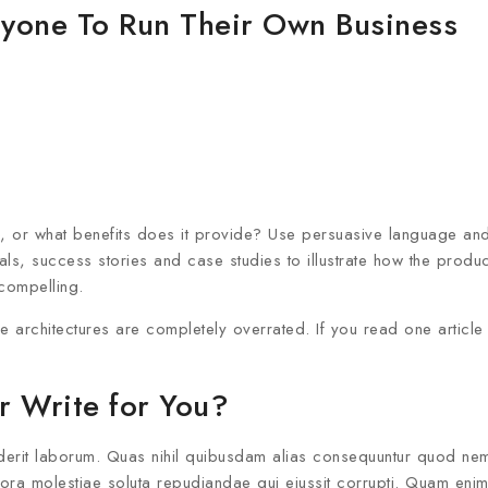
nyone To Run Their Own Business
, or what benefits does it provide? Use persuasive language an
als, success stories and case studies to illustrate how the produ
compelling.
 architectures are completely overrated. If you read one article
 Write for You?
derit laborum. Quas nihil quibusdam alias consequuntur quod ne
pora molestiae soluta repudiandae qui eiussit corrupti. Quam eni