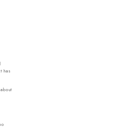
d
ct has
 about
mo
m